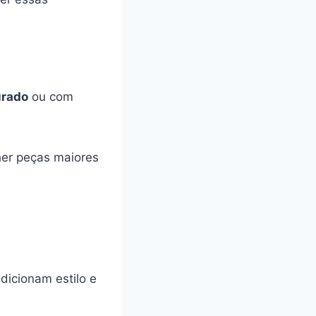
urado
ou com
her peças maiores
dicionam estilo e