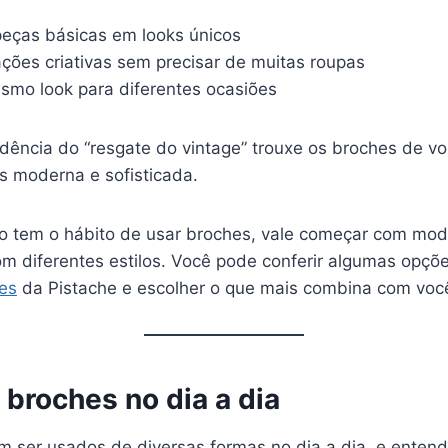
peças básicas em looks únicos
ações criativas sem precisar de muitas roupas
smo look para diferentes ocasiões
dência do “resgate do vintage” trouxe os broches de vo
s moderna e sofisticada.
o tem o hábito de usar broches, vale começar com mod
 diferentes estilos. Você pode conferir algumas opçõe
es
da Pistache e escolher o que mais combina com voc
broches no dia a dia
 ser usados de diversas formas no dia a dia, e entend