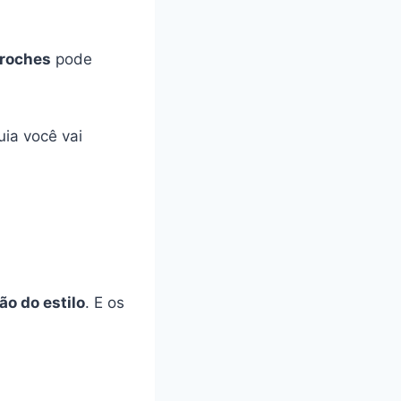
broches
pode
uia você vai
ão do estilo
. E os