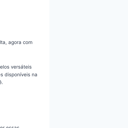
lta, agora com
elos versáteis
s disponíveis na
ê.
er essas