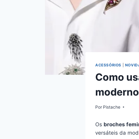
ACESSÓRIOS
|
NOVID
Como usa
moderno
Por
Pistache
Os
broches femi
versáteis da mod