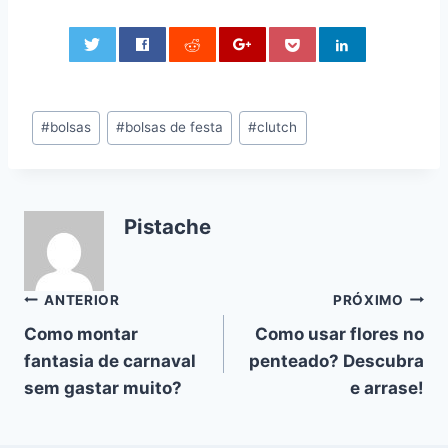
0
Tags
#
bolsas
#
bolsas de festa
#
clutch
do
Post:
Pistache
Navegação
ANTERIOR
PRÓXIMO
Como montar
Como usar flores no
de
fantasia de carnaval
penteado? Descubra
Post
sem gastar muito?
e arrase!