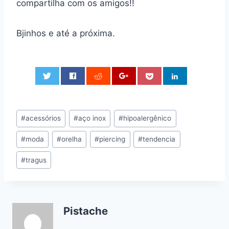
compartilha com os amigos!!
Bjinhos e até a próxima.
0
Tags
#
acessórios
#
aço inox
#
hipoalergênico
do
#
moda
#
orelha
#
piercing
#
tendencia
Post:
#
tragus
Pistache