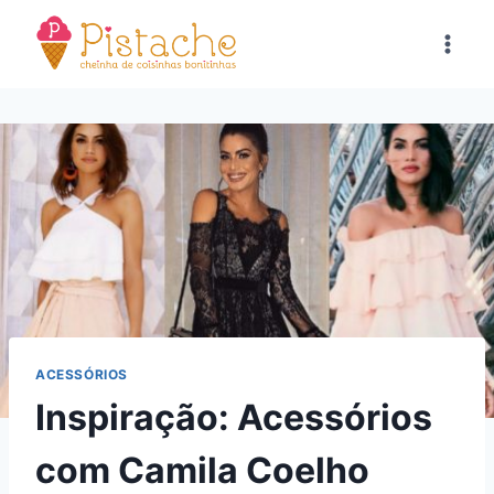
Pular
para
o
Conteúdo
ACESSÓRIOS
Inspiração: Acessórios
com Camila Coelho