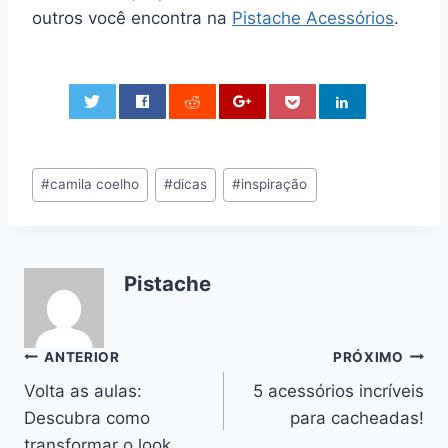
outros você encontra na
Pistache Acessórios
.
0
Tags
#
camila coelho
#
dicas
#
inspiração
do
Post:
Pistache
Navegação
ANTERIOR
PRÓXIMO
Volta as aulas:
5 acessórios incríveis
de
Descubra como
para cacheadas!
Post
transformar o look