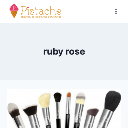
Pular
para
o
Conteúdo
ruby rose