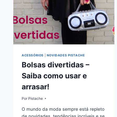
ACESSÓRIOS
|
NOVIDADES PISTACHE
Bolsas divertidas –
Saiba como usar e
arrasar!
Por
Pistache
O mundo da moda sempre está repleto
de novidades, tendências incríveis e se