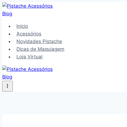
Pular
para
o
Início
Conteúdo
Acessórios
Novidades Pistache
Dicas de Maquiagem
Loja Virtual