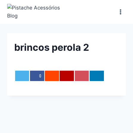
Pular
para
o
Conteúdo
brincos perola 2
0