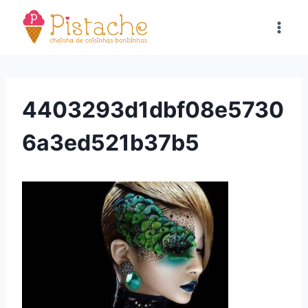
Pular
para
o
Conteúdo
4403293d1dbf08e5730
6a3ed521b37b5