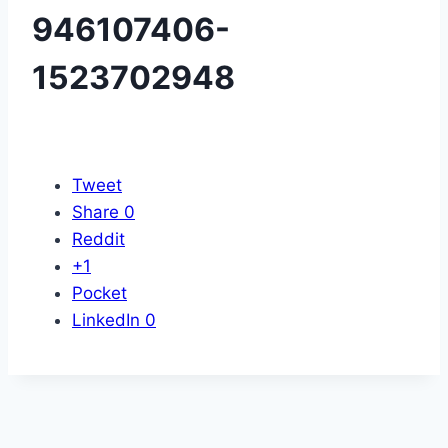
946107406-
1523702948
Tweet
Share
0
Reddit
+1
Pocket
LinkedIn
0